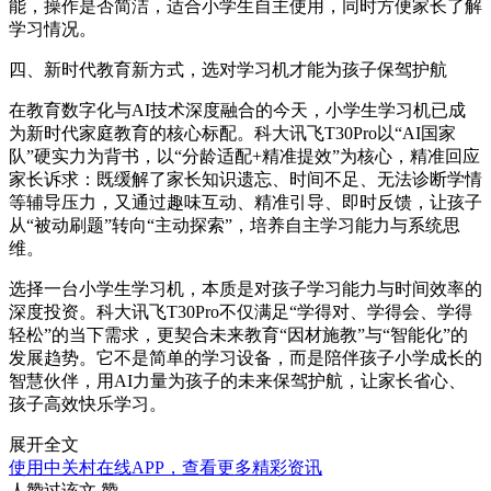
能，操作是否简洁，适合小学生自主使用，同时方便家长了解
学习情况。
四、新时代教育新方式，选对学习机才能为孩子保驾护航
在教育数字化与AI技术深度融合的今天，小学生学习机已成
为新时代家庭教育的核心标配。科大讯飞T30Pro以“AI国家
队”硬实力为背书，以“分龄适配+精准提效”为核心，精准回应
家长诉求：既缓解了家长知识遗忘、时间不足、无法诊断学情
等辅导压力，又通过趣味互动、精准引导、即时反馈，让孩子
从“被动刷题”转向“主动探索”，培养自主学习能力与系统思
维。
选择一台小学生学习机，本质是对孩子学习能力与时间效率的
深度投资。科大讯飞T30Pro不仅满足“学得对、学得会、学得
轻松”的当下需求，更契合未来教育“因材施教”与“智能化”的
发展趋势。它不是简单的学习设备，而是陪伴孩子小学成长的
智慧伙伴，用AI力量为孩子的未来保驾护航，让家长省心、
孩子高效快乐学习。
展开全文
使用中关村在线APP，查看更多精彩资讯
人赞过该文
赞