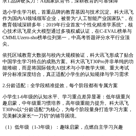
求1.品牌硬实力：AI国家队背书，深耕教育的可靠保障
选小学生学习机，首重品牌的教育基因与技术沉淀。科大讯飞
作为国内AI领域领军企业，被誉为“人工智能产业国家队”，在
教育领域深耕多年：2019年行业首发“个性化精准学系统”，核
心技术讯飞星火大模型通过多项权威认证，在C-EVAL榜单与
CMMLUzero-sho榜单位列第一，中高考答题评分水平行业顶
尖。
依托区域教育大数据与校内大规模验证，科大讯飞形成了贴合
中国学生学习特点的成熟方案。科大讯飞T30Pro并非单纯的功
能堆砌，而是将国际领先AI技术与小学教学大纲、重大考试
评分标准深度结合，真正适配小学生的认知规律与学习需求
2.分龄适配：全学段精准提效，每个阶段都有专属方案
小学生1-6年级的认知水平、学习重点差异显著：低年级重兴
趣启蒙，中年级重习惯培养，高年级重能力提升。科大讯飞
T30Pro以“分龄适配”为核心，为每个阶段量身打造学习方案，
完美解决家长“一刀切”的辅导困境。
（1）低年级（1-3年级）：趣味启蒙，点燃自主学习兴趣