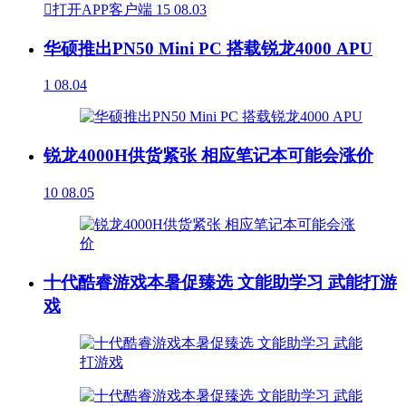

打开APP客户端
15
08.03
华硕推出PN50 Mini PC 搭载锐龙4000 APU
1
08.04
锐龙4000H供货紧张 相应笔记本可能会涨价
10
08.05
十代酷睿游戏本暑促臻选 文能助学习 武能打游
戏