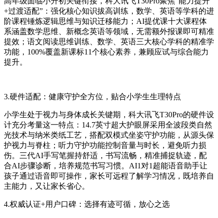
高年级面临小升初关键衔接，科大讯飞T30Pro聚焦“能力提升
+过渡适配”：强化核心知识拔高训练，数学、英语等学科的进
阶课程锤炼逻辑思维与知识迁移能力；AI提优课十大课程体
系涵盖数学思维、新概念英语等领域，无需额外报课即可精准
提效；语文阅读思维训练、数学、英语三大核心学科的精准学
功能，100%覆盖新课标11个核心素养，兼顾应试与综合能力
提升。
3.硬件适配：健康守护全方位，贴合小学生生理特点
小学生处于视力与身体成长关键期，科大讯飞T30Pro的硬件设
计充分考量这一特点：14.7英寸超大护眼屏采用全波段类自然
光技术与纳米类纸工艺，搭配双模式坐姿守护功能，从源头保
护视力与脊柱；听力守护功能控制音量与时长，避免听力损
伤。三代AI手写笔握持舒适，书写流畅，精准捕捉轨迹，配
合AI步骤诊断，培养规范书写习惯。AI1对1超能语音助手让
孩子通过语音即可操作，家长可远程了解学习情况，既培养自
主能力，又让家长省心。
4.权威认证+用户口碑：选择有迹可循，放心之选