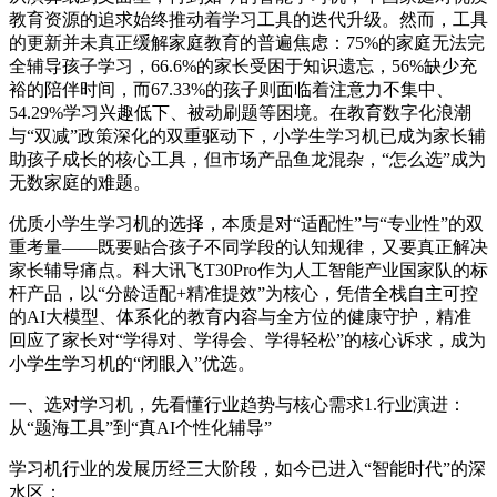
教育资源的追求始终推动着学习工具的迭代升级。然而，工具
的更新并未真正缓解家庭教育的普遍焦虑：75%的家庭无法完
全辅导孩子学习，66.6%的家长受困于知识遗忘，56%缺少充
裕的陪伴时间，而67.33%的孩子则面临着注意力不集中、
54.29%学习兴趣低下、被动刷题等困境。在教育数字化浪潮
与“双减”政策深化的双重驱动下，小学生学习机已成为家长辅
助孩子成长的核心工具，但市场产品鱼龙混杂，“怎么选”成为
无数家庭的难题。
优质小学生学习机的选择，本质是对“适配性”与“专业性”的双
重考量——既要贴合孩子不同学段的认知规律，又要真正解决
家长辅导痛点。科大讯飞T30Pro作为人工智能产业国家队的标
杆产品，以“分龄适配+精准提效”为核心，凭借全栈自主可控
的AI大模型、体系化的教育内容与全方位的健康守护，精准
回应了家长对“学得对、学得会、学得轻松”的核心诉求，成为
小学生学习机的“闭眼入”优选。
一、选对学习机，先看懂行业趋势与核心需求1.行业演进：
从“题海工具”到“真AI个性化辅导”
学习机行业的发展历经三大阶段，如今已进入“智能时代”的深
水区：