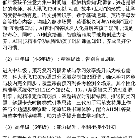
低年级孩子注意力集中时间短，抵触枯燥知识灌输，兴趣是最
好的老师。科大讯飞T30Pro以“动画+故事+互动”的形式，让学
习变得生动有趣。语文拼音识字、数学基础运算、英语字母发
音等核心内容，均融入趣味场景；英语板块可与AI老师“面对
面”互动练口语，AI百科问答以名人化身解答孩子疑问，满足
好奇心。同时，AI创意绘画、智能编程助手兼顾创造力培
养，AI同步精准学功能帮助孩子巩固课堂知识，养成良好学
习习惯。
（2）中年级（4-6年级）：精准提效，告别盲目刷题
进入中年级，预习复习习惯养成与学习效率提升成为核心需
求。科大讯飞T30Pro通过分区域定制知识图谱，确保学习内容
与校内完全同步，覆盖课前预习到备考检测全场景。其个性化
精准学系统依托11.2亿个知识点、10万+条逻辑关系的AI溯源
引擎，能精准定位薄弱点，答题错误时剖析错因、推送同类习
题，解题卡壳时阶梯式引导思路。三代AI手写笔支持屏上作
答与全题型步骤诊断，还原纸质书写体验，配合AI1对1答疑
与整本书精读辅导，助力孩子提升自主学习能力。
（3）高年级（6年级）：能力提升，平稳衔接小升初