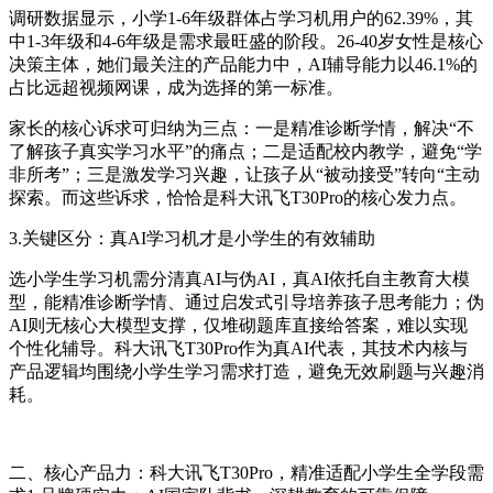
调研数据显示，小学1-6年级群体占学习机用户的62.39%，其
中1-3年级和4-6年级是需求最旺盛的阶段。26-40岁女性是核心
决策主体，她们最关注的产品能力中，AI辅导能力以46.1%的
占比远超视频网课，成为选择的第一标准。
家长的核心诉求可归纳为三点：一是精准诊断学情，解决“不
了解孩子真实学习水平”的痛点；二是适配校内教学，避免“学
非所考”；三是激发学习兴趣，让孩子从“被动接受”转向“主动
探索。而这些诉求，恰恰是科大讯飞T30Pro的核心发力点。
3.关键区分：真AI学习机才是小学生的有效辅助
选小学生学习机需分清真AI与伪AI，真AI依托自主教育大模
型，能精准诊断学情、通过启发式引导培养孩子思考能力；伪
AI则无核心大模型支撑，仅堆砌题库直接给答案，难以实现
个性化辅导。科大讯飞T30Pro作为真AI代表，其技术内核与
产品逻辑均围绕小学生学习需求打造，避免无效刷题与兴趣消
耗。
二、核心产品力：科大讯飞T30Pro，精准适配小学生全学段需