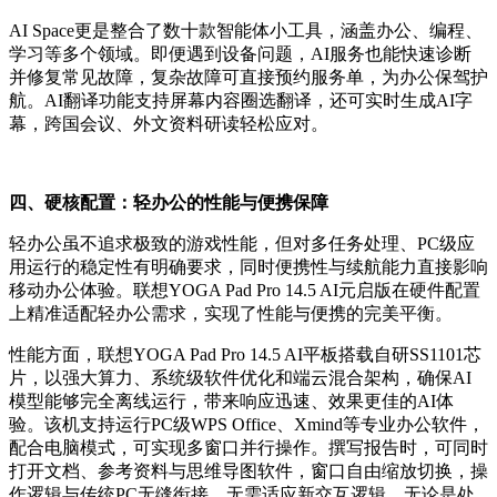
AI Space更是整合了数十款智能体小工具，涵盖办公、编程、
学习等多个领域。即便遇到设备问题，AI服务也能快速诊断
并修复常见故障，复杂故障可直接预约服务单，为办公保驾护
航。AI翻译功能支持屏幕内容圈选翻译，还可实时生成AI字
幕，跨国会议、外文资料研读轻松应对。
四、
硬核配置：轻办公的性能与便携保障
轻办公虽不追求极致的游戏性能，但对多任务处理、PC级应
用运行的稳定性有明确要求，同时便携性与续航能力直接影响
移动办公体验。联想YOGA Pad Pro 14.5 AI元启版在硬件配置
上精准适配轻办公需求，实现了性能与便携的完美平衡。
性能方面，联想YOGA Pad Pro 14.5 AI平板搭载自研SS1101芯
片，以强大算力、系统级软件优化和端云混合架构，确保AI
模型能够完全离线运行，带来响应迅速、效果更佳的AI体
验。该机支持运行PC级WPS Office、Xmind等专业办公软件，
配合电脑模式，可实现多窗口并行操作。撰写报告时，可同时
打开文档、参考资料与思维导图软件，窗口自由缩放切换，操
作逻辑与传统PC无缝衔接，无需适应新交互逻辑。无论是处