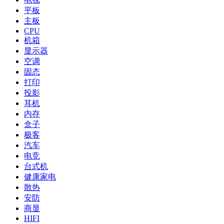
平板
主板
CPU
机箱
显示器
空调
固态
打印
投影
耳机
内存
盒子
极客
汽车
电竞
台式机
健康家电
散热
安防
商显
HIFI