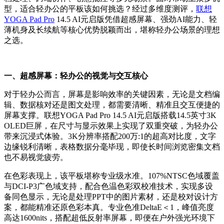
型，适合轻办公的平板该如何挑选？经过多维度测评，
联想
YOGA Pad Pro
14.5 AI元启版凭借超感屏幕、强劲AI能力、轻
薄机身及长续航等核心优势脱颖而出，堪称轻办公场景的理想
之选。
一、
超感屏幕：轻办公的视觉与交互核心
对于轻办公而言，屏幕是影响效率的关键因素，无论是文档编
辑、数据核对还是图文处理，都需要清晰、精准且交互便捷的
屏幕支撑。联想YOGA Pad Pro 14.5 AI元启版搭载14.5英寸3K
OLED巨屏，在尺寸与显示效果上实现了双重突破，为轻办公
带来沉浸式体验。3K分辨率搭配200万:1的超高对比度，文字
边缘锐利清晰，表格数据分毫毕现，即使长时间浏览密集文档
也不易视觉疲劳。
在色彩表现上，该平板堪称专业级水准。107%NTSC色域覆盖
与DCI-P3广色域支持，配合色温色彩双校准技术，实现多设
备同色显示，无论是处理PPT中的图片素材，还是校对设计方
案，都能精准还原色彩本真。专业色准DeltaE＜1，峰值亮度
高达1600nits，搭配超低反射率屏幕，即便在户外强光环境下