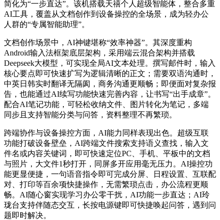
简化为“一步直达”。该机搭载天禧个人超级智能体，整合多重
AI工具，覆盖从文档创作到设备操控的全场景，成为轻办公
人群的“专属智能助理”。
文档创作场景中，AI神键堪称“效率神器”。其深度重构
Android输入法框架底层架构，采用端云混合架构并搭载
Deepseek大模型，可实现全局AI文本处理。撰写邮件时，输入
核心要点即可快速扩写为逻辑清晰的正文；需要双语沟通时，
中英日韩实时翻译无隔阂，商务沟通更顺畅；即便面对复杂报
告，也能通过AI续写功能快速完善内容，让书写“出手成章”。
配合AI笔记功能，可轻松收纳文件、图片转化为笔记，多端
同步且支持智能分类与问答，资料整理不再繁琐。
跨端协作与设备操控方面，AI能力同样表现出色。超级互联
功能打破设备壁垒，AI跨端文件搜索支持语义查找，输入文
件名或内容关键词，即可快速定位PC、手机、平板中的文档
与照片，大文件1秒打开，同屏多开应用毫无压力。AI操控功
能更显便捷，一句语音指令即可完成分屏、日程设置、互联配
对、打印等百余项快捷操作，无需繁琐点击，办公流程更顺
畅。AI随心窗实现学习办公零干扰，AI功能一步直达；AI玲
珑台支持伴随态交互，长按电源键即可快捷唤起问答，遇到问
题即时解决。