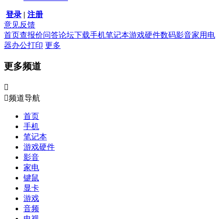
登录
|
注册
意见反馈
首页
查报价
问答
论坛
下载
手机
笔记本
游戏硬件
数码影音
家用电
器
办公打印
更多
更多频道


频道导航
首页
手机
笔记本
游戏硬件
影音
家电
键鼠
显卡
游戏
音频
电视