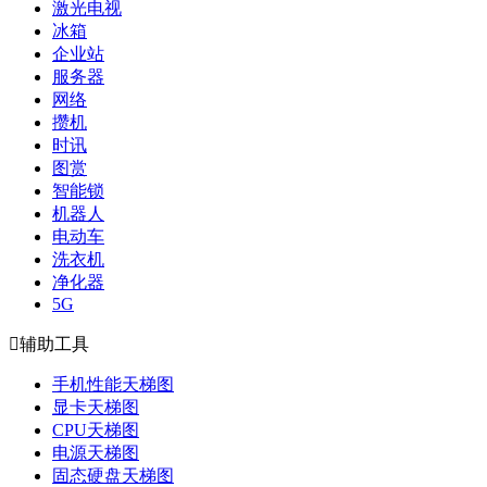
激光电视
冰箱
企业站
服务器
网络
攒机
时讯
图赏
智能锁
机器人
电动车
洗衣机
净化器
5G

辅助工具
手机性能天梯图
显卡天梯图
CPU天梯图
电源天梯图
固态硬盘天梯图