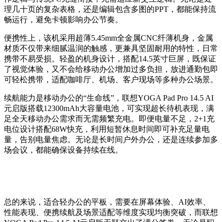
理几十页的复杂表格，还是编辑包含多图的PPT，都能保持流
畅运行，避免卡顿影响办公节奏。
便携性上，该机采用超薄5.45mm全金属CNC纤薄机身，金属
材质不仅带来细腻温润的触感，更兼具坚固耐用的特性，日常
携带不易受损。轻盈的机身设计，搭配14.5英寸巨屏，既保证
了视觉体验，又不会给移动办公增加过多负担，放进通勤包即
可轻松携带，适配咖啡厅、机场、客户现场等多种办公场景。
续航能力是移动办公的“生命线”，联想YOGA Pad Pro 14.5 AI
元启版搭载12300mAh大容量电池，可实现超长待机表现，满
足全天移动办公需求而无需频繁充电。即便电量不足，2+1充
电位设计搭配68W快充，利用短暂休息时间即可补充足量电
量，告别电量焦虑。无论是长时间户外办公，还是连续参加多
场会议，都能确保设备持续在线。
总的来说，适合轻办公的平板，需要在屏幕体验、AI效率、
性能表现、便携续航及场景适配等维度实现均衡突破，而联想