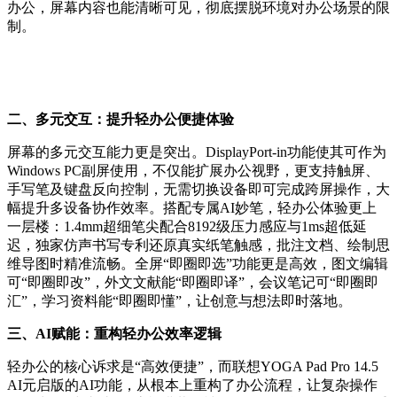
办公，屏幕内容也能清晰可见，彻底摆脱环境对办公场景的限
制。
二、多元交互
：
提升
轻办公
便捷体验
屏幕的多元交互能力更是突出。DisplayPort-in功能使其可作为
Windows PC副屏使用，不仅能扩展办公视野，更支持触屏、
手写笔及键盘反向控制，无需切换设备即可完成跨屏操作，大
幅提升多设备协作效率。搭配专属AI妙笔，轻办公体验更上
一层楼：1.4mm超细笔尖配合8192级压力感应与1ms超低延
迟，独家仿声书写专利还原真实纸笔触感，批注文档、绘制思
维导图时精准流畅。全屏“即圈即选”功能更是高效，图文编辑
可“即圈即改”，外文文献能“即圈即译”，会议笔记可“即圈即
汇”，学习资料能“即圈即懂”，让创意与想法即时落地。
三、
AI赋能：重构轻办公效率逻辑
轻办公的核心诉求是“高效便捷”，而联想YOGA Pad Pro 14.5
AI元启版的AI功能，从根本上重构了办公流程，让复杂操作