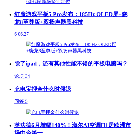
红魔游戏平板5 Pro发布：185Hz OLED屏+骁
龙8至尊版+双扬声器黑科技
6
06.27
除了ipad，还有其他性能不错的平板电脑吗？
论坛
34
充电宝押金什么时候退
问答
5
英法德6月增幅140%！海尔AI空调H1居欧洲市
场中企第一