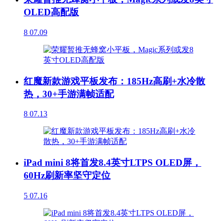
OLED高配版
8
07.09
红魔新款游戏平板发布：185Hz高刷+水冷散
热，30+手游满帧适配
8
07.13
iPad mini 8将首发8.4英寸LTPS OLED屏，
60Hz刷新率坚守定位
5
07.16