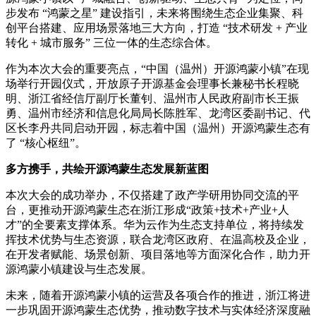
步发布 “鸿蒙之星” 建设指引，未来将围绕生态企业集聚、科
创平台搭建、应用场景落地三大方向，打造 “技术研发 + 产业
转化 + 城市服务” 三位一体的生态综合体。
作为本次大会的重要亮点，“中国（温州）开源鸿蒙小镇”在现
场举行开园仪式，开放原子开源基金会理事长兼秘书长程晓
明、浙江省经信厅副厅长董钊、温州市人民政府副市长王振
勇、温州市经济和信息化局局长陈胜军、龙湾区委副书记、代
区长李丹共同启动开园，标志着中国（温州）开源鸿蒙生态有
了 “核心枢纽”。
多方携手，共绘开源鸿蒙生态发展新蓝图
本次大会的成功举办，不仅搭建了政产学研用协同交流的平
台，更推动开源鸿蒙生态在浙江形成“政策+技术+产业+人
才”的全要素支撑体系。华为云作为生态支持单位，将持续发
挥技术优势与生态资源，联合龙湾区政府、在温高校及企业，
在开发者赋能、场景创新、项目落地等方面深化合作，助力开
源鸿蒙小镇建设与生态发展。
未来，随着开源鸿蒙小镇的运营及各项合作的推进，浙江将进
一步巩固开源鸿蒙生态优势，推动数字技术与实体经济深度融