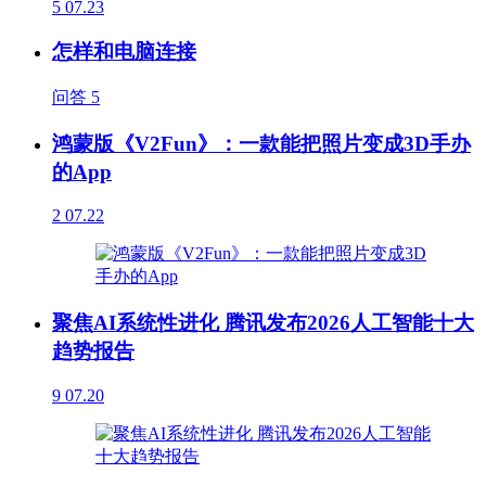
5
07.23
怎样和电脑连接
问答
5
鸿蒙版《V2Fun》：一款能把照片变成3D手办
的App
2
07.22
聚焦AI系统性进化 腾讯发布2026人工智能十大
趋势报告
9
07.20