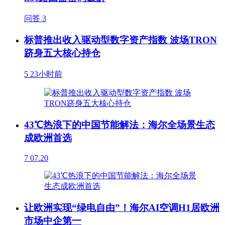
问答
3
标普推出收入驱动型数字资产指数 波场TRON
跻身五大核心持仓
5
23小时前
43℃热浪下的中国节能解法：海尔全场景生态
成欧洲首选
7
07.20
让欧洲实现“绿电自由”！海尔AI空调H1居欧洲
市场中企第一