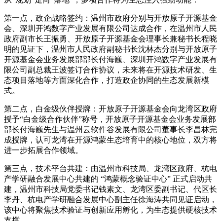
第一点，政企战略签约：温州市政府分别与开放原子开源基金
会、深圳开鸿数字产业发展有限公司达成合作，在温州市人民
政府副市长王振勇、开放原子开源基金会理事长兼秘书长程晓
明的见证下，温州市人民政府副秘书长沈林杰分别与开放原子
开源基金会业务发展部部长付海巍、深圳开鸿数字产业发展有
限公司副总裁王波签订合作协议，未来将在开源技术研发、生
态项目落地等方面深化合作，打造政企协同的生态发展新模
式。
第二点，白金级伙伴授牌：开放原子开源基金会向龙湾区政府
授予“白金级合作伙伴”称号，开放原子开源基金会业务发展部
部长付海巍先生与温州云软件谷发展有限公司董事长李昌林完
成授牌，认可龙湾在开源鸿蒙生态培育中的核心地位，双方将
进一步拓展合作领域。
第三点，技术平台共建：由温州市科技局、龙湾区政府、杭电
产学研融合发展中心共建的 “鸿蒙概念验证中心” 正式启动共
建，温州市科技局党委书记钱素文、龙湾区委副书记、代区长
李丹、杭电产学研融合发展中心副主任徐海涛共同见证启动，
该中心将聚焦技术验证与创新应用孵化，为生态提供硬核技术
支撑。