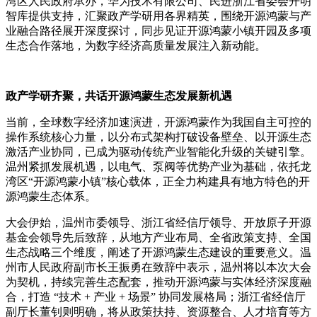
湾区人民政府承办，华为技术有限公司、民进浙江省委会开明
智库提供支持，汇聚政产学研用各界精英，围绕开源鸿蒙与产
业融合路径展开深度探讨，同步见证开源鸿蒙小镇开园及多项
生态合作落地，为数字经济高质量发展注入新动能。
政产学研齐聚，共话开源鸿蒙生态发展新机遇
当前，全球数字经济加速演进，开源鸿蒙作为我国自主可控的
操作系统核心力量，以分布式架构打破设备壁垒、以开源生态
激活产业协同，已成为驱动传统产业智能化升级的关键引擎。
温州紧抓发展机遇，以电气、泵阀等优势产业为基础，依托龙
湾区“开源鸿蒙小镇”核心载体，正全力构建具有地方特色的开
源鸿蒙生态体系。
大会伊始，温州市委领导、浙江省经信厅领导、开放原子开源
基金会领导先后致辞，从地方产业布局、全省政策支持、全国
生态战略三个维度，阐述了开源鸿蒙生态建设的重要意义。温
州市人民政府副市长王振勇在致辞中表示，温州将以本次大会
为契机，持续完善生态配套，推动开源鸿蒙与实体经济深度融
合，打造 “技术 + 产业 + 场景” 协同发展格局；浙江省经信厅
副厅长董钊则明确，将从政策扶持、资源整合、人才培育等方