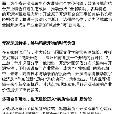
面，为全省开源鸿蒙生态发展提供全方位保障，鼓励各地市结
合产业特色打造生态载体，推动形成 “全省联动、各具特色”
的开源鸿蒙发展态势；开放原子开源基金会理事长兼秘书长程
晓明强调，将进一步深化与浙江、温州的合作，助力区域成为
全国开源鸿蒙产业创新的“试验田”与“新高地”。
专家深度解读，解码鸿蒙开物的时代价值
在专家解读环节，浙大传媒与国际文化学院常务副院长、教授
方兴东以 “鸿蒙开物——温州如何迎接一个开物的新时代” 为
主题，带来深度分享。他指出，开源鸿蒙凭借分布式架构与开
源特性，正打破设备与产业壁垒，成为 “万物智联” 的核心纽
带；未来，随着技术与场景的深度融合，开源鸿蒙将推动数字
经济从 “单点创新” 迈向 “系统协同”，为制造业、服务业等领
域带来全新变革机遇。其观点为现场嘉宾理解开源鸿蒙的产业
价值提供了重要参考。
多项合作落地，生态建设迈入“实质性推进”新阶段
大会现场举行了多项签约仪式，标志着浙江开源鸿蒙生态建设
从“规划”走向“落地”，多项合作将为生态注入强劲动能：