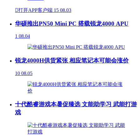

打开APP客户端
15
08.03
华硕推出PN50 Mini PC 搭载锐龙4000 APU
1
08.04
锐龙4000H供货紧张 相应笔记本可能会涨价
10
08.05
十代酷睿游戏本暑促臻选 文能助学习 武能打游
戏