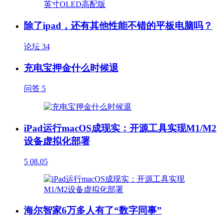
除了ipad，还有其他性能不错的平板电脑吗？
论坛
34
充电宝押金什么时候退
问答
5
iPad运行macOS成现实：开源工具实现M1/M2
设备虚拟化部署
5
08.05
海尔智家6万多人有了“数字同事”