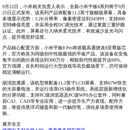
9月22日，小米相关负责人表示，全新小米平板8系列将于9月
25日正式发布。该系列产品将配备11.2英寸旗舰级屏幕，具备
多项显示优势：3.2K分辨率，像素密度达到345PPI，支持800
尼特峰值亮度，并采用全程DC调光技术，通过莱茵三重护眼
认证。此外，屏幕还引入纳米柔光技术，有效减少反光与闪
点，提升视觉舒适度。
产品核心配置方面，小米平板8 Pro将搭载高通骁龙8至尊版芯
片，官方称其为同级别中性能最强的平板产品。该设备在安兔
兔平台的跑分表现达到300万分，相较前代性能提升达69%。
官方强调，在长时间运行大型游戏等高负载场景下，仍可保持
稳定满帧运行。
据消息透露，该机型将配备11.2英寸LCD屏幕、支持67W快充
的大容量电池，并运行澎湃OS3操作系统。系统层面新增优化
的分屏功能，支持PC级浏览器及PC级WPS办公套件，同时兼
容CAJ、CAD等专业应用，进一步提升生产力表现。配件方
面，将提供悬浮式键盘和新一代触控笔，强化多场景使用体
验。
展开全文