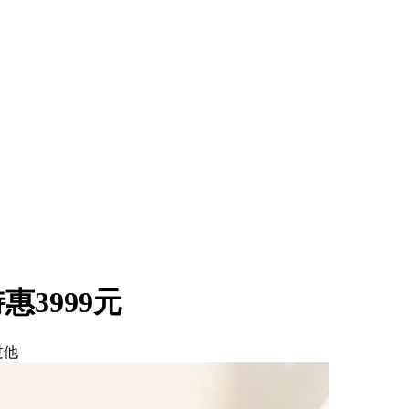
惠3999元
过他