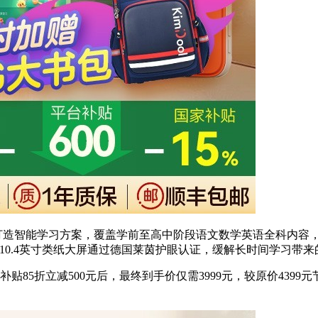
子打造智能学习方案，覆盖学前至高中阶段语文数学英语全科内容，搭
储，10.4英寸类纸大屏通过德国莱茵护眼认证，缓解长时间学习
补贴85折立减500元后，最终到手价仅需3999元，较原价439