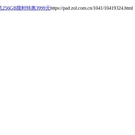
56GB限时特惠3999元
https://pad.zol.com.cn/1041/10419324.html